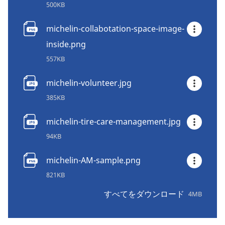
500KB
michelin-collabotation-space-image-
inside.png
557KB
michelin-volunteer.jpg
385KB
michelin-tire-care-management.jpg
94KB
michelin-AM-sample.png
821KB
すべてをダウンロード
4MB