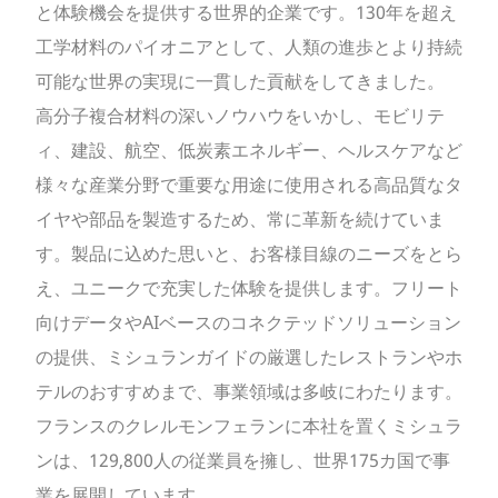
と体験機会を提供する世界的企業です。130年を超え
工学材料のパイオニアとして、人類の進歩とより持続
可能な世界の実現に一貫した貢献をしてきました。
高分子複合材料の深いノウハウをいかし、モビリテ
ィ、建設、航空、低炭素エネルギー、ヘルスケアなど
様々な産業分野で重要な用途に使用される高品質なタ
イヤや部品を製造するため、常に革新を続けていま
す。製品に込めた思いと、お客様目線のニーズをとら
え、ユニークで充実した体験を提供します。フリート
向けデータやAIベースのコネクテッドソリューション
の提供、ミシュランガイドの厳選したレストランやホ
テルのおすすめまで、事業領域は多岐にわたります。
フランスのクレルモンフェランに本社を置くミシュラ
ンは、129,800人の従業員を擁し、世界175カ国で事
業を展開しています。