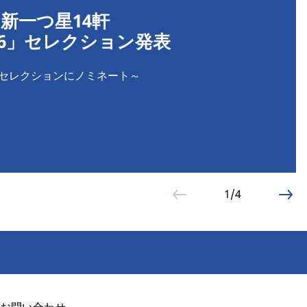
新一つ星14軒
26」セレクション発表
くセレクションにノミネート～
1/4