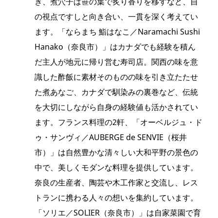
き、煮穴子は笹の葉で炙り香りを移すなど、自
の視点ですしと向き合い、一貫を深く考えてい
ます。「ならまち 鮨はなこ／Naramachi Sushi
Hanako（奈良市）」はカナダでも経験を積ん
だ主人が地元に帰り営む寿司店。関西の味を意
識した酢飯に素材そのものの味を引き立たたせ
た煮あなご、カナダで馴染みの裏巻など、伝統
を大切にしながら自身の経験値も活かされてい
ます。フランス料理の2軒、「オーベルジュ・ド
ゥ・サンヴィ／AUBERGE de SENVIE（桜井
市）」は自然豊かな清々しい大和平野の景色の
中で、美しくモダンな料理を提供しています。
奈良の生産者、陶芸や木工作家と交流し、レス
トランに携わる人々の想いを集約しています。
「ソリエ／SOLIER（奈良市）」は自家菜園で育