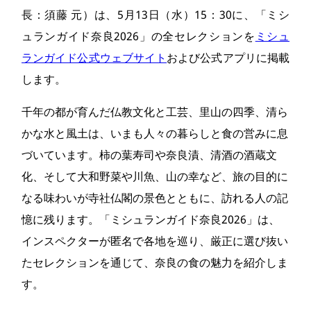
長：須藤 元）は、5月13日（水）15：30に、「ミシ
ュランガイド奈良2026」の全セレクションを
ミシュ
ランガイド公式ウェブサイト
および公式アプリに掲載
します。
千年の都が育んだ仏教文化と工芸、里山の四季、清ら
かな水と風土は、いまも人々の暮らしと食の営みに息
づいています。柿の葉寿司や奈良漬、清酒の酒蔵文
化、そして大和野菜や川魚、山の幸など、旅の目的に
なる味わいが寺社仏閣の景色とともに、訪れる人の記
憶に残ります。「ミシュランガイド奈良2026」は、
インスペクターが匿名で各地を巡り、厳正に選び抜い
たセレクションを通じて、奈良の食の魅力を紹介しま
す。