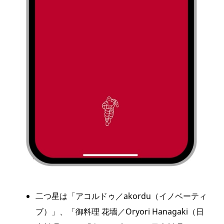
二つ星は「アコルドゥ／akordu（イノベーティ
ブ）」、「御料理 花墻／Oryori Hanagaki（日