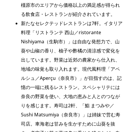
橿原市のエリアから価格以上の満足感が得られ
る飲食店・レストランが紹介されています。
新たなセレクテッドレストランは7軒。イタリア
料理「リストランテ 西山／ristorante
Nishiyama（生駒市）」は自由な発想力で、山
葵や山椒の香り、柚子や酢橘の清涼感で変化を
出しています。野菜は近郊の農家から仕入れ、
地域の味覚も取り入れます。現代風料理「アペ
ルシュ／Aperçu（奈良市）」が目指すのは、記
憶の一端に残るレストラン。スペシャリテには
奈良の野菜を使い、大地の恵みと人とのつなが
りを感じます。寿司は2軒、「鮨 まつみや／
Sushi Matsumiya（奈良市）」は姉妹で営む寿
司店。車海老は甘みを生かすために山葵を抜