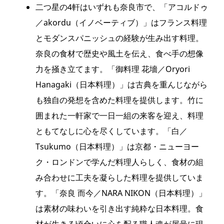
二つ星の4軒はいずれも奈良市で、「アコルドゥ
／akordu（イノベーティブ）」はフランス料理
とモダンスパニッシュの経験が生み出す料理。
奈良の食材で歴史や風土を伝え、食べ手の想像
力を掻き立てます。「御料理 花墻／Oryori
Hanagaki（日本料理）」は古典を重んじながら
も独自の発想を含めた料理を提供します。竹に
囲まれた一軒家で一日一組の来客を迎え、料理
ともてなしに心を尽くしています。「白／
Tsukumo（日本料理）」は京都・ニューヨー
ク・ロンドンで学んだ料理人らしく、食材の組
み合わせに工夫を凝らした料理を提供していま
す。「奈良 而今／NARA NIKON（日本料理）」
は素材の味わいを引き出す純粋な日本料理。食
材が生きる頃合いに心を配る職人魂が屋号に現