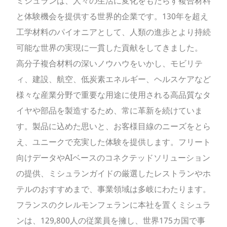
ミシュランは、人々の生活に変化をもたらす複合材料
と体験機会を提供する世界的企業です。130年を超え
工学材料のパイオニアとして、人類の進歩とより持続
可能な世界の実現に一貫した貢献をしてきました。
高分子複合材料の深いノウハウをいかし、モビリテ
ィ、建設、航空、低炭素エネルギー、ヘルスケアなど
様々な産業分野で重要な用途に使用される高品質なタ
イヤや部品を製造するため、常に革新を続けていま
す。製品に込めた思いと、お客様目線のニーズをとら
え、ユニークで充実した体験を提供します。フリート
向けデータやAIベースのコネクテッドソリューション
の提供、ミシュランガイドの厳選したレストランやホ
テルのおすすめまで、事業領域は多岐にわたります。
フランスのクレルモンフェランに本社を置くミシュラ
ンは、129,800人の従業員を擁し、世界175カ国で事