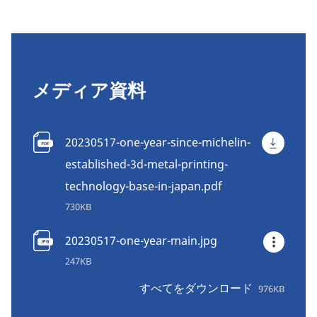
メディア資料
20230517-one-year-since-michelin-
established-3d-metal-printing-
technology-base-in-japan.pdf
730KB
20230517-one-year-main.jpg
247KB
すべてをダウンロード
976KB