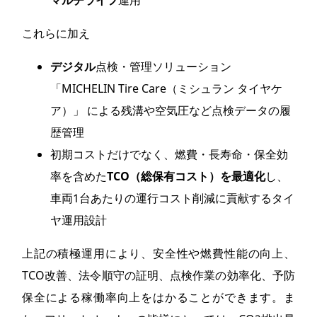
マルチライフ
運用
これらに加え
デジタル
点検・管理ソリューション
「MICHELIN Tire Care（ミシュラン タイヤケ
ア）」 による残溝や空気圧など点検データの履
歴管理
初期コストだけでなく、燃費・長寿命・保全効
率を含めた
TCO（総保有コスト）を最適化
し、
車両1台あたりの運行コスト削減に貢献するタイ
ヤ運用設計
上記の積極運用により、安全性や燃費性能の向上、
TCO改善、法令順守の証明、点検作業の効率化、予防
保全による稼働率向上をはかることができます。ま