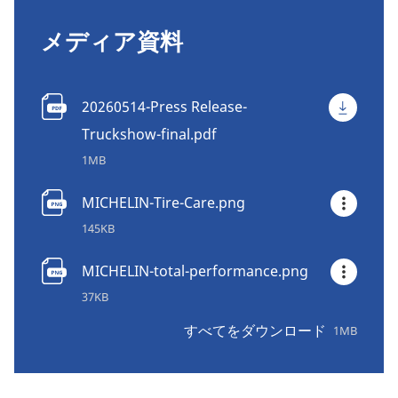
メディア資料
20260514-Press Release-
Truckshow-final.pdf
1MB
MICHELIN-Tire-Care.png
145KB
MICHELIN-total-performance.png
37KB
すべてをダウンロード
1MB