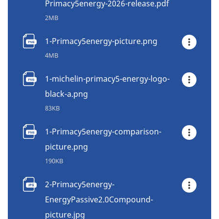
Primacy5energy-2026-release.pdf
2MB
1-Primacy5energy-picture.png
4MB
1-michelin-primacy5-energy-logo-
black-a.png
83KB
1-Primacy5energy-comparison-
picture.png
190KB
2-Primacy5energy-
EnergyPassive2.0Compound-
picture.jpg