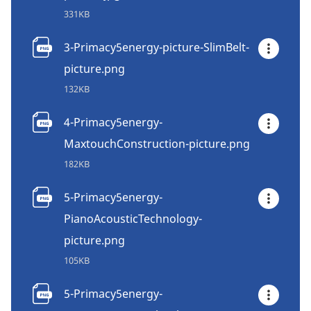
331KB
3-Primacy5energy-picture-SlimBelt-
picture.png
132KB
4-Primacy5energy-
MaxtouchConstruction-picture.png
182KB
5-Primacy5energy-
PianoAcousticTechnology-
picture.png
105KB
5-Primacy5energy-