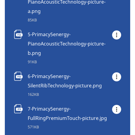
PianoAcousticTechnology-picture-
a.png
85KB
5-Primacy5energy-
PianoAcousticTechnology-picture-
b.png
91KB
6-Primacy5energy-
SilentRibTechnology-picture.png
162KB
7-Primacy5energy-
FullRingPremiumTouch-picture.jpg
571KB