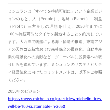
ミシュランは「すべてを持続可能に」という企業ビジ
ョンのもと、人（People）、地球（Planet）、利益
（Profit）三方良しの理想を叶え、2050年までに
100％持続可能なタイヤを製造することを約束してい
ます。大西洋で帆船による海上輸送の推進、東南アジ
アの天然ゴム栽培および森林保全の最適化、自動車産
業の電動化への貢献など、グローバルに脱炭素への取
り組みを進めています。ミシュランのサステナビリテ
ィ経営強化に向けたコミットメントは、以下をご参照
ください。
2050年のビジョン
https://news.michelin.co.jp/articles/michelin-tires-
will-be-100-sustainable-in-2050