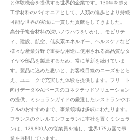
と体験機会を提供する世界的企業です。130年を超え
工学材料のパイオニアとして、人類の進歩とより持続
可能な世界の実現に一貫した貢献をしてきました。
高分子複合材料の深いノウハウをいかし、モビリテ
ィ、建設、航空、低炭素エネルギー、ヘルスケアなど
様々な産業分野で重要な用途に使用される高品質なタ
イヤや部品を製造するため、常に革新を続けていま
す。製品に込めた思いと、お客様目線のニーズをとら
え、ユニークで充実した体験を提供します。フリート
向けデータやAIベースのコネクテッドソリューション
の提供、ミシュランガイドの厳選したレストランやホ
テルのおすすめまで、事業領域は多岐にわたります。
フランスのクレルモンフェランに本社を置くミシュラ
ンは、129,800人の従業員を擁し、世界175カ国で事
業を展開しています。