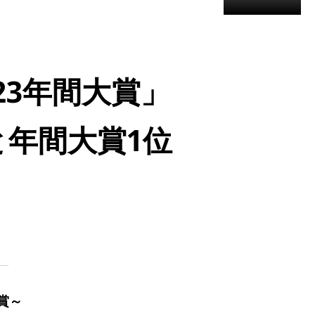
、
2023年間大賞」
と年間大賞1位
賞
～