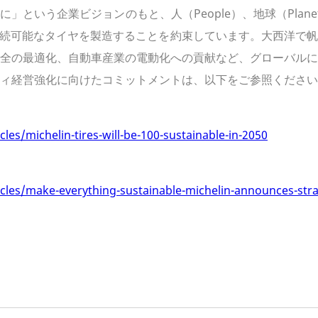
という企業ビジョンのもと、人（People）、地球（Planet
0％持続可能なタイヤを製造することを約束しています。大西洋で
全の最適化、自動車産業の電動化への貢献など、グローバルに
ティ経営強化に向けたコミットメントは、以下をご参照ください
cles/michelin-tires-will-be-100-sustainable-in-2050
ticles/make-everything-sustainable-michelin-announces-str