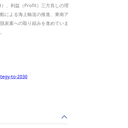
）、利益（Profit）三方良しの理
帆船による海上輸送の推進、東南ア
脱炭素への取り組みを進めていま
。
ategy-to-2030