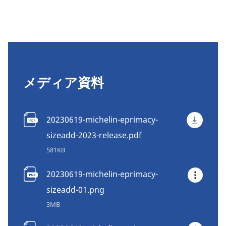
メディア資料
20230619-michelin-eprimacy-
sizeadd-2023-release.pdf
581KB
20230619-michelin-eprimacy-
sizeadd-01.png
3MB