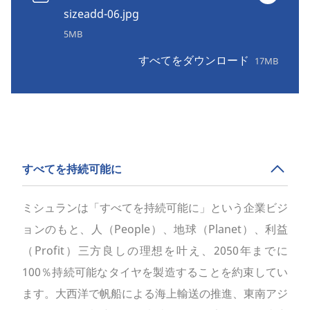
sizeadd-06.jpg
5MB
すべてをダウンロード
17MB
すべてを持続可能に
ミシュランは「すべてを持続可能に」という企業ビジ
ョンのもと、人（People）、地球（Planet）、利益
（Profit）三方良しの理想を叶え、2050年までに
100％持続可能なタイヤを製造することを約束してい
ます。大西洋で帆船による海上輸送の推進、東南アジ