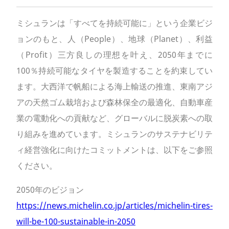
ミシュランは「すべてを持続可能に」という企業ビジ
ョンのもと、人（People）、地球（Planet）、利益
（Profit）三方良しの理想を叶え、2050年までに
100％持続可能なタイヤを製造することを約束してい
ます。大西洋で帆船による海上輸送の推進、東南アジ
アの天然ゴム栽培および森林保全の最適化、自動車産
業の電動化への貢献など、グローバルに脱炭素への取
り組みを進めています。ミシュランのサステナビリテ
ィ経営強化に向けたコミットメントは、以下をご参照
ください。
2050年のビジョン
https://news.michelin.co.jp/articles/michelin-tires-
will-be-100-sustainable-in-2050