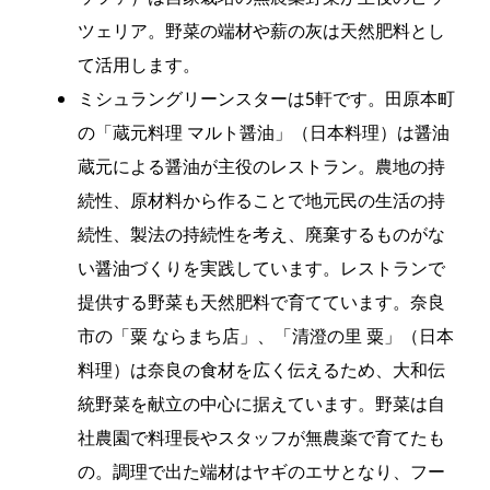
ツェリア。野菜の端材や薪の灰は天然肥料とし
て活用します。
ミシュラングリーンスターは5軒です。田原本町
の「蔵元料理 マルト醤油」（日本料理）は醤油
蔵元による醤油が主役のレストラン。農地の持
続性、原材料から作ることで地元民の生活の持
続性、製法の持続性を考え、廃棄するものがな
い醤油づくりを実践しています。レストランで
提供する野菜も天然肥料で育てています。奈良
市の「粟 ならまち店」、「清澄の里 粟」（日本
料理）は奈良の食材を広く伝えるため、大和伝
統野菜を献立の中心に据えています。野菜は自
社農園で料理長やスタッフが無農薬で育てたも
の。調理で出た端材はヤギのエサとなり、フー