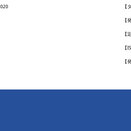
20
【タ
【発
【定
【IS
【