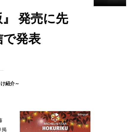
版』 発売に先
信で発表
向け紹介～
藤
り掲