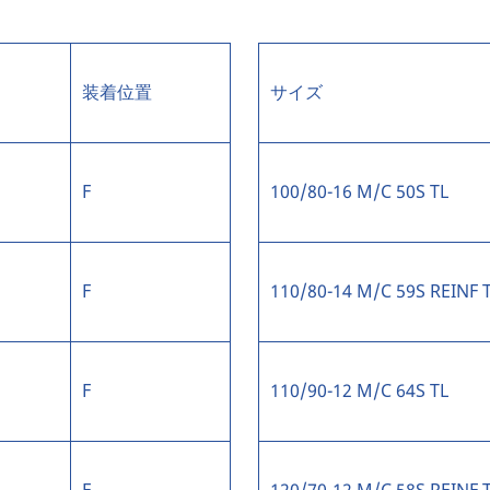
装着位置
サイズ
F
100/80-16 M/C 50S TL
F
110/80-14 M/C 59S REINF 
F
110/90-12 M/C 64S TL
F
120/70-12 M/C 58S REINF 