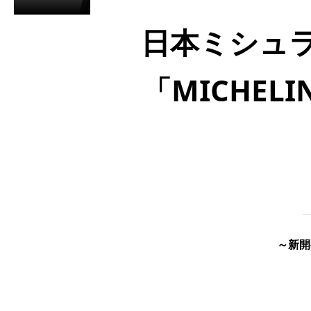
日本ミシュ
「MICHELI
～新開