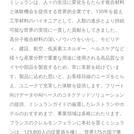
ミシュランは、人々の生活に変化をもたらす複合材料
と体験機会を提供する世界的企業です。130年を超え
工学材料のパイオニアとして、人類の進歩とより持続
可能な世界の実現に一貫した貢献をしてきました。
高分子複合材料の深いノウハウをいかし、モビリテ
ィ、建設、航空、低炭素エネルギー、ヘルスケアなど
様々な産業分野で重要な用途に使用される高品質なタ
イヤや部品を製造するため、常に革新を続けていま
す。製品に込めた思いと、お客様目線のニーズをとら
え、ユニークで充実した体験を提供します。フリート
向けデータやAIベースのコネクテッドソリューション
の提供、ミシュランガイドの厳選したレストランやホ
テルのおすすめまで、事業領域は多岐にわたります。
フランスのクレルモンフェランに本社を置くミシュラ
ンは、129,800人の従業員を擁し、世界175カ国で事