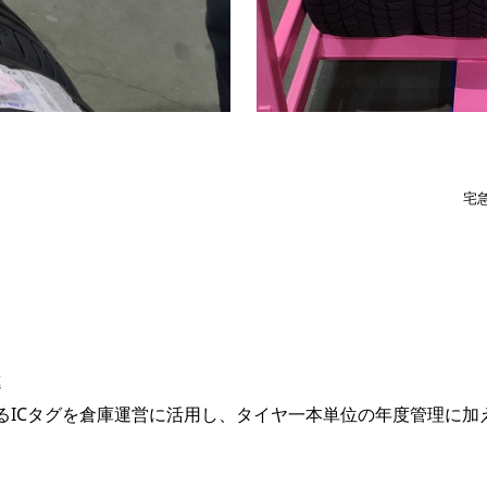
３
宅
進
るICタグを倉庫運営に活用し、タイヤ一本単位の年度管理に加