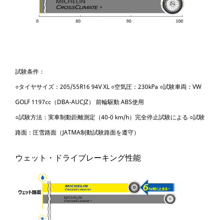
試験条件：
○タイヤサイズ：205/55R16 94V XL ○空気圧：230kPa ○試験車両：VW
GOLF 1197cc（DBA-AUCJZ） 前輪駆動 ABS使用
○試験方法：実車制動距離測定（40-0 km/h）完全停止試験による ○試験
路面：圧雪路面（JATMA制動試験路面を遵守）
ウェット・ドライブレーキング性能