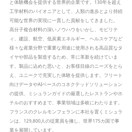
と体験機会を提供する世界的企業です。130年を超え
工学材料のパイオニアとして、人類の進歩とより持続
可能な世界の実現に一貫した貢献をしてきました。
高分子複合材料の深いノウハウをいかし、モビリテ
ィ、建設、航空、低炭素エネルギー、ヘルスケアなど
様々な産業分野で重要な用途に使用される高品質なタ
イヤや部品を製造するため、常に革新を続けていま
す。製品に込めた思いと、お客様目線のニーズをとら
え、ユニークで充実した体験を提供します。フリート
向けデータやAIベースのコネクテッドソリューション
の提供、ミシュランガイドの厳選したレストランやホ
テルのおすすめまで、事業領域は多岐にわたります。
フランスのクレルモンフェランに本社を置くミシュラ
ンは、129,800人の従業員を擁し、世界175カ国で事
業を展開しています。