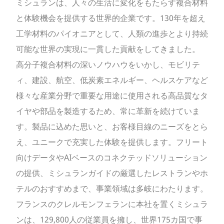
ミシュランは、人々の生活に変化をもたらす複合材料
と体験機会を提供する世界的企業です。130年を超え
工学材料のパイオニアとして、人類の進歩とより持続
可能な世界の実現に一貫した貢献をしてきました。
高分子複合材料の深いノウハウをいかし、モビリテ
ィ、建設、航空、低炭素エネルギー、ヘルスケアなど
様々な産業分野で重要な用途に使用される高品質なタ
イヤや部品を製造するため、常に革新を続けていま
す。製品に込めた思いと、お客様目線のニーズをとら
え、ユニークで充実した体験を提供します。フリート
向けデータやAIベースのコネクテッドソリューション
の提供、ミシュランガイドの厳選したレストランやホ
テルのおすすめまで、事業領域は多岐にわたります。
フランスのクレルモンフェランに本社を置くミシュラ
ンは、129,800人の従業員を擁し、世界175カ国で事