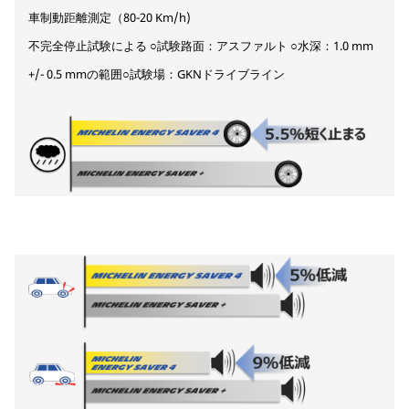
車制動距離測定（80-20 Km/h)
不完全停止試験による ○試験路面：アスファルト ○水深：1.0 mm
+/- 0.5 mmの範囲○試験場：GKNドライブライン