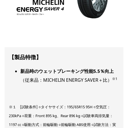
【製品特徴】
新品時のウェットブレーキング性能5.5％向上
※1
（従来品：MICHELIN ENERGY SAVER＋比）
※１ [試験条件] ○タイヤサイズ：195/65R15 95H ○空気圧：
230kPa ○荷重：Front 895 kg、Rear 896 kg ○試験車両排気量：
1197 cc ○駆動方式：前輪駆動 ○前輪駆動 ABS使用 ○試験方法：実