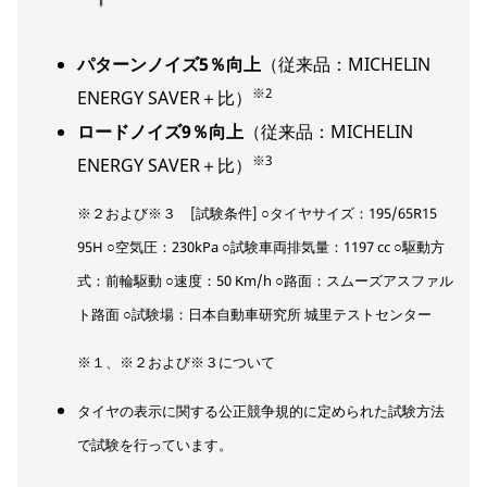
パターンノイズ5％向上
（従来品：MICHELIN
※2
ENERGY SAVER＋比）
ロードノイズ9％向上
（従来品：MICHELIN
※3
ENERGY SAVER＋比）
※２および※３ [試験条件] ○タイヤサイズ：195/65R15
95H ○空気圧：230kPa ○試験車両排気量：1197 cc ○駆動方
式：前輪駆動 ○速度：50 Km/h ○路面：スムーズアスファル
ト路面 ○試験場：日本自動車研究所 城里テストセンター
※１、※２および※３について
タイヤの表示に関する公正競争規的に定められた試験方法
で試験を行っています。